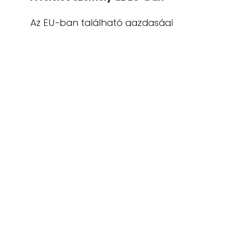
Az EU-ban található gazdasági
szereplő, aki felelős ezért a
termékért:
Gorenje gospodinjski aparati, d.o.o.
Partizanska cesta 12, 3320 Velenje, SI
info@gorenje.com
A termékért felelős gazdasági
szereplőt magán a terméken, annak
csomagolásán vagy a termékhez
mellékelt dokumentumon is
megtalálhatja.