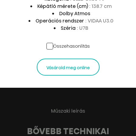
Képátló mérete (cm)
: 138.7 cm
Dolby Atmos
Operációs rendszer
: VIDAA U3.0
Széria
: U7B
Összehasonlítás
Vásárold meg online
Műszaki leírás
BŐVEBB TECHNIKAI