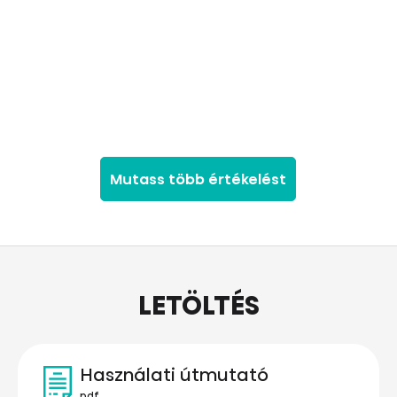
Mutass több értékelést
LETÖLTÉS
Használati útmutató
pdf