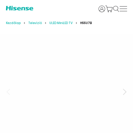
Bejelentkezés
Kezdőlap
Televízíó
ULED MiniLED TV
H55U7B