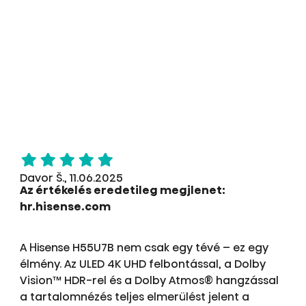
Davor Š., 11.06.2025
Az értékelés eredetileg megjlenet:
hr.hisense.com
A Hisense H55U7B nem csak egy tévé – ez egy
élmény. Az ULED 4K UHD felbontással, a Dolby
Vision™ HDR-rel és a Dolby Atmos® hangzással
a tartalomnézés teljes elmerülést jelent a