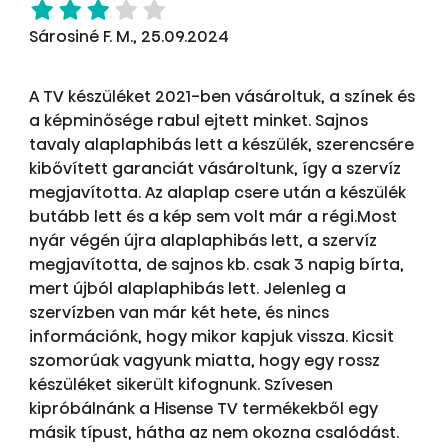
Sárosiné F. M., 25.09.2024
A TV készüléket 2021-ben vásároltuk, a színek és
a képminősége rabul ejtett minket. Sajnos
tavaly alaplaphibás lett a készülék, szerencsére
kibővített garanciát vásároltunk, így a szervíz
megjavította. Az alaplap csere után a készülék
butább lett és a kép sem volt már a régi.Most
nyár végén újra alaplaphibás lett, a szervíz
megjavította, de sajnos kb. csak 3 napig bírta,
mert újból alaplaphibás lett. Jelenleg a
szervízben van már két hete, és nincs
információnk, hogy mikor kapjuk vissza. Kicsit
szomorúak vagyunk miatta, hogy egy rossz
készüléket sikerült kifognunk. Szívesen
kipróbálnánk a Hisense TV termékekből egy
másik típust, hátha az nem okozna csalódást.