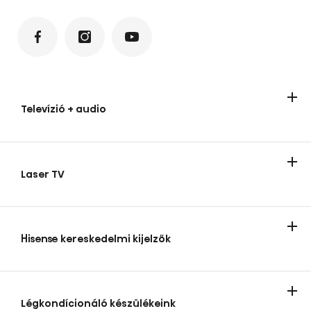
Televízió + audio
Televízíók
Audio termékek
Laser TV
Laser TV
Hisense kereskedelmi kijelzők
Hisense kereskedelmi kijelzők
Légkondícionáló készülékeink