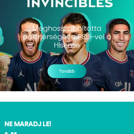
Meghosszabbította
partnerségét a PSG-vel a
Hisense
Tovább
NE MARADJ LE!