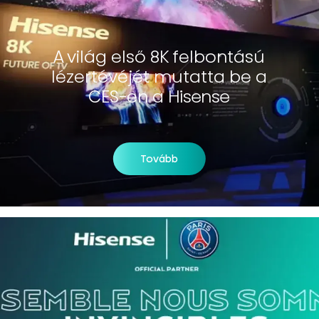
A világ első 8K felbontású
lézertévéjét mutatta be a
CES-en a Hisense
Tovább