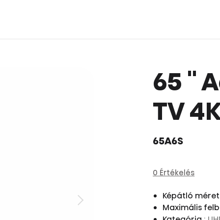
65 ''
TV 4K
65A6S
0 Értékelés
Képátló méret
Maximális fel
Kategória
: U