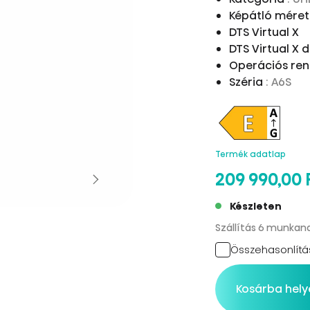
Képátló mére
DTS Virtual X
DTS Virtual X 
Operációs re
Széria
: A6S
Termék adatlap
209 990,00 
Készleten
Szállítás 6 munkan
Összehasonlítá
Kosárba hely