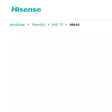
Kezdőlap
Televízíó
UHD TV
65A6S