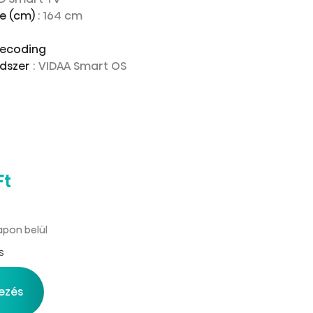
te (cm)
: 164 cm
decoding
ndszer
: VIDAA Smart OS
Ft
apon belül
s
ezés