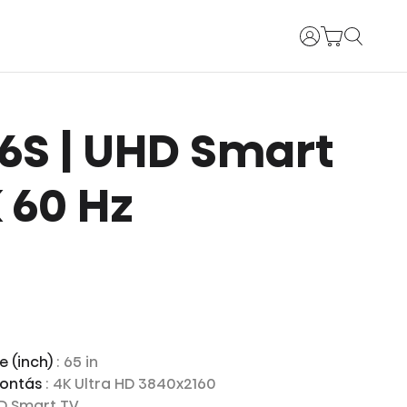
Bejelentkezés
 A6S | UHD Smart
 60 Hz
e (inch)
: 65 in
bontás
: 4K Ultra HD 3840x2160
HD Smart TV