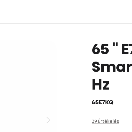
65 '' 
Smart
Hz
65E7KQ
39 Értékelés