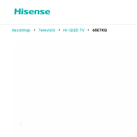
Kezdőlap
Televízíó
Hi-QLED TV
65E7KQ