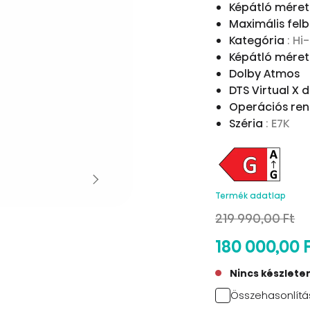
Képátló méret
Maximális fel
Kategória
: H
Képátló mére
Dolby Atmos
DTS Virtual X 
Operációs re
Széria
: E7K
Termék adatlap
219 990,00 Ft
180 000,00 
Nincs készlete
Összehasonlítá