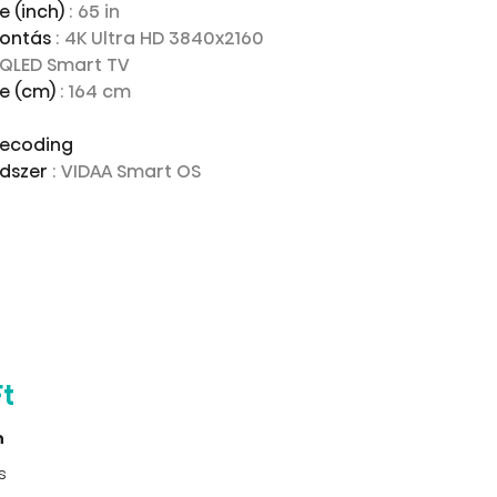
e (inch)
: 65 in
bontás
: 4K Ultra HD 3840x2160
i-QLED Smart TV
te (cm)
: 164 cm
decoding
ndszer
: VIDAA Smart OS
Ft
n
s