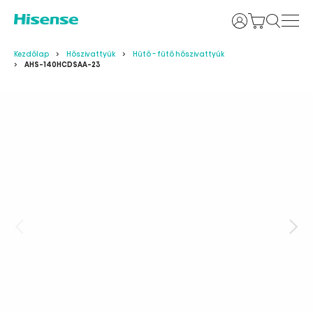
Bejelentkezés
Kezdőlap
Hőszivattyúk
Hűtő - fűtő hőszivattyúk
AHS-140HCDSAA-23