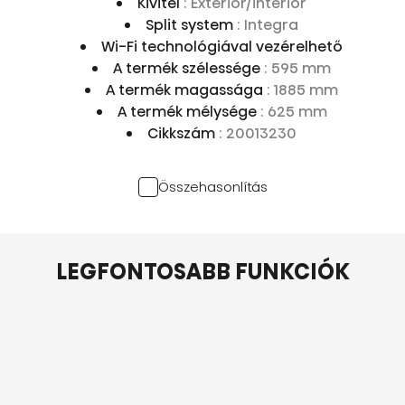
Kivitel
: Exterior/interior
Split system
: Integra
Wi-Fi technológiával vezérelhető
A termék szélessége
: 595 mm
A termék magassága
: 1885 mm
A termék mélysége
: 625 mm
Cikkszám
: 20013230
Összehasonlítás
LEGFONTOSABB FUNKCIÓK