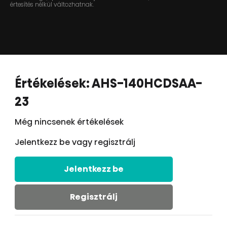
értesítés nélkül változhatnak.
Értékelések: AHS-140HCDSAA-
23
Még nincsenek értékelések
Jelentkezz be vagy regisztrálj
Jelentkezz be
Regisztrálj