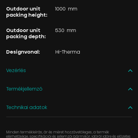
Outdoor unit
1000
mm
packing height:
Outdoor unit
530
mm
packing depth:
Designvonal:
Hi-Therma
Vezérlés
Termékjellemző
Technikai adatok
Minden termékleírás, ár és méret hozzávetőleges, a termék
elérhetősége, specifikációi és jellemzői bármikor, időről időre és előzetes