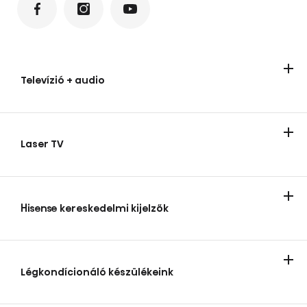
Televízió + audio
Televízíók
Audio termékek
Laser TV
Laser TV
Hisense kereskedelmi kijelzők
Hisense kereskedelmi kijelzők
Légkondícionáló készülékeink