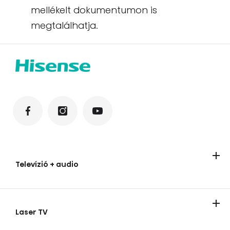
mellékelt dokumentumon is
megtalálhatja.
Televízió + audio
Televízíók
Audio termékek
Laser TV