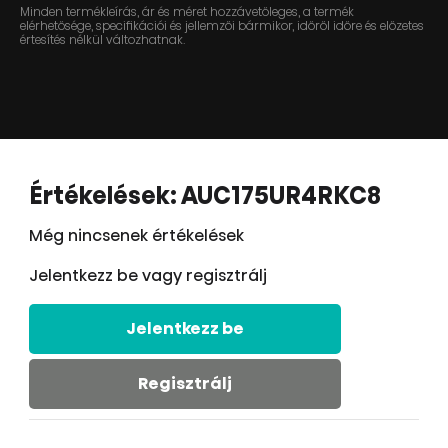
Minden termékleírás, ár és méret hozzávetőleges, a termék
elérhetősége, specifikációi és jellemzői bármikor, időről időre és előzetes
értesítés nélkül változhatnak.
Értékelések: AUC175UR4RKC8
Még nincsenek értékelések
Jelentkezz be vagy regisztrálj
Jelentkezz be
Regisztrálj