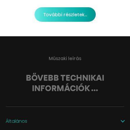
További részletek...
Műszaki leírás
BŐVEBB TECHNIKAI
INFORMÁCIÓK ...
Általános