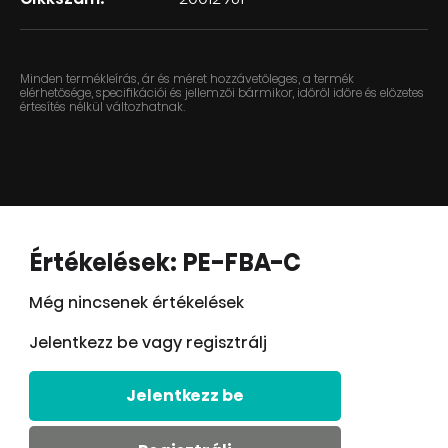
Minden termékleírás, ár és méret hozzávetőleges, a termék
elérhetősége, specifikációi és jellemzői bármikor, időről időre és előzetes
értesítés nélkül változhatnak.
Értékelések: PE-FBA-C
Még nincsenek értékelések
Jelentkezz be vagy regisztrálj
Jelentkezz be