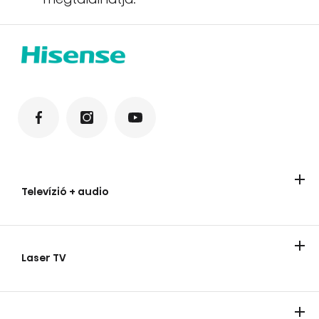
Televízió + audio
Televízíók
Audio termékek
Laser TV
Laser TV