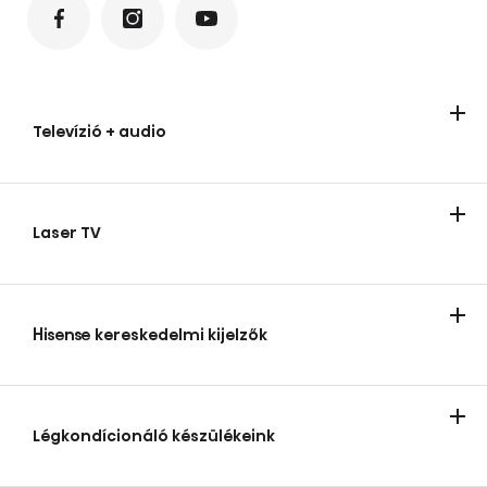
Televízió + audio
Televízíók
Audio termékek
Laser TV
Laser TV
Hisense kereskedelmi kijelzők
Hisense kereskedelmi kijelzők
Légkondícionáló készülékeink