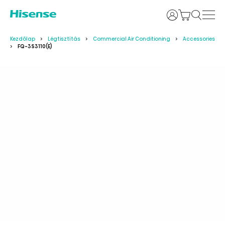
Bejelentkezés
Kezdőlap
Légtisztítás
Commercial Air Conditioning
Accessories
FQ-3S3110(E)