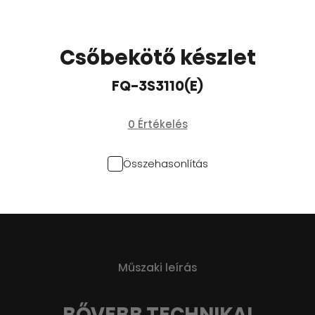
Csőbekötő készlet
FQ-3S3110(E)
0 Értékelés
Összehasonlítás
Műszaki leírás
BŐVEBB TECHNIKAI