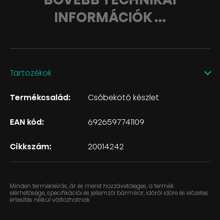
INFORMÁCIÓK ...
Tartozékok
Termékcsalád:
Csőbekötő készlet
EAN kód:
6926597741109
Cikkszám:
20014242
Minden termékleírás, ár és méret hozzávetőleges, a termék
elérhetősége, specifikációi és jellemzői bármikor, időről időre és előzetes
értesítés nélkül változhatnak.