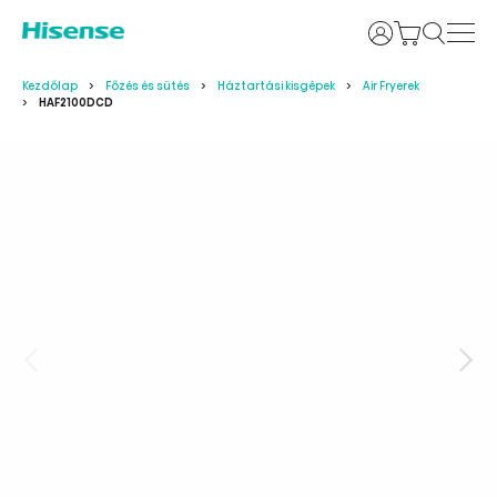
Bejelentkezés
Kezdőlap
Főzés és sütés
Háztartási kisgépek
Air Fryerek
HAF2100DCD