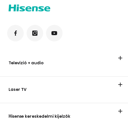
Televízió + audio
Televízíók
Audio termékek
Laser TV
Laser TV
Hisense kereskedelmi kijelzők