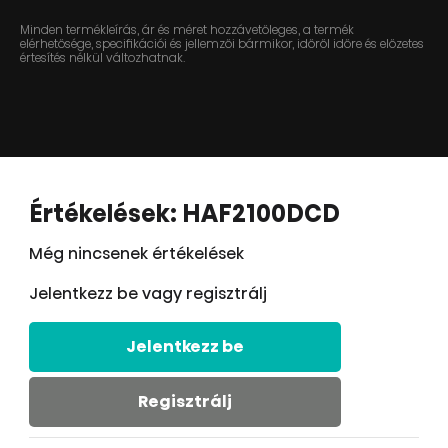
Minden termékleírás, ár és méret hozzávetőleges, a termék
elérhetősége, specifikációi és jellemzői bármikor, időről időre és előzetes
értesítés nélkül változhatnak.
Értékelések: HAF2100DCD
Még nincsenek értékelések
Jelentkezz be vagy regisztrálj
Jelentkezz be
Regisztrálj