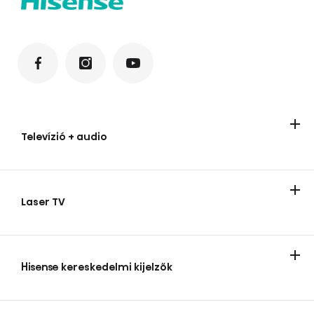
Televízió + audio
Televízíók
Audio termékek
Laser TV
Laser TV
Hisense kereskedelmi kijelzők
Hisense kereskedelmi kijelzők