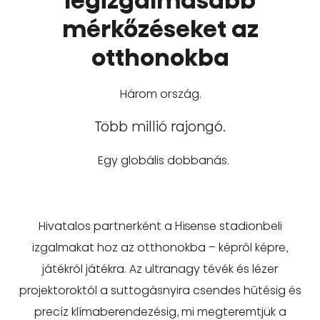
legizgalmasabb
mérkőzéseket az
otthonokba
Három ország.
Több millió rajongó.
Egy globális dobbanás.
Hivatalos partnerként a Hisense stadionbeli
izgalmakat hoz az otthonokba – képről képre,
játékról játékra. Az ultranagy tévék és lézer
projektoroktól a suttogásnyira csendes hűtésig és
precíz klímaberendezésig, mi megteremtjük a