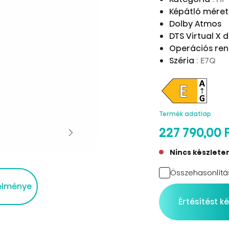
Képátló mére
Dolby Atmos
DTS Virtual X 
Operációs re
Széria
: E7Q
Termék adatlap
227 790,00 
Nincs készlete
Összehasonlítá
 élménye
Értésítést k