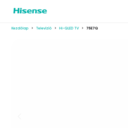
Kezdőlap
Televízíó
Hi-QLED TV
75E7Q