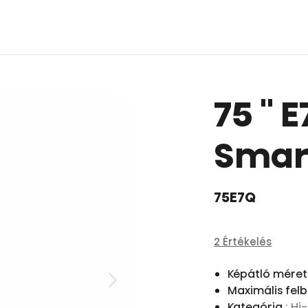
75 '' 
Smart
75E7Q
2 Értékelés
Képátló méret
Maximális fel
Kategória
: H