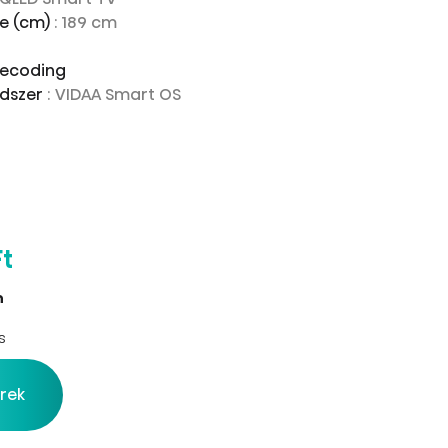
te (cm)
: 189 cm
decoding
ndszer
: VIDAA Smart OS
Ft
n
s
érek