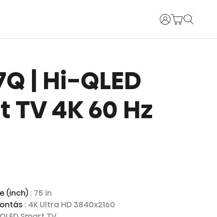
Bejelentkezés
E7Q | Hi-QLED
 TV 4K 60 Hz
e (inch)
: 75 in
bontás
: 4K Ultra HD 3840x2160
i-QLED Smart TV