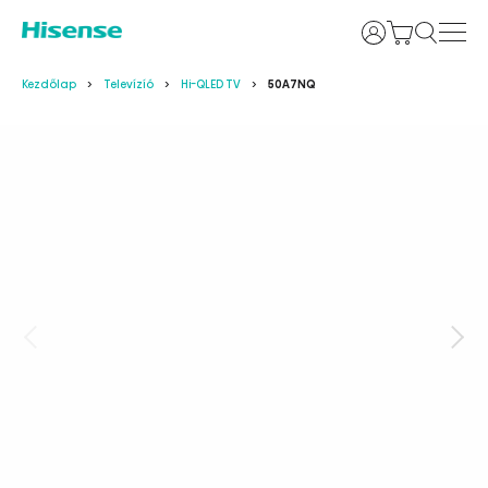
Bejelentkezés
Kezdőlap
Televízíó
Hi-QLED TV
50A7NQ