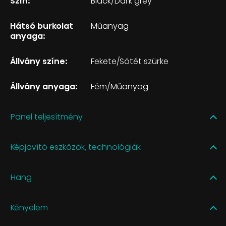
Szín:
Black/Dark grey
Hátsó burkolat
Műanyag
anyaga:
Állvány színe:
Fekete/Sötét szürke
Állvány anyaga:
Fém/Műanyag
Panel teljesítmény
Képjavító eszközök, technológiák
Hang
Kényelem