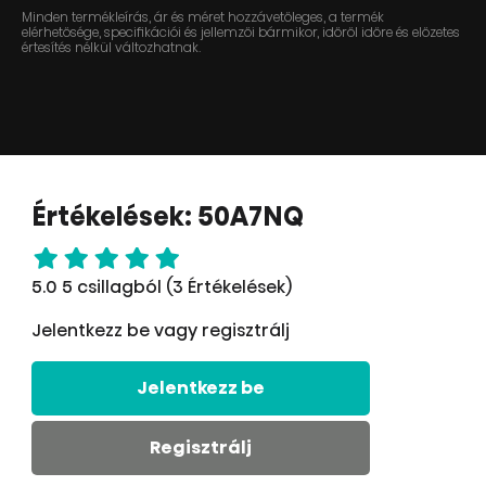
Minden termékleírás, ár és méret hozzávetőleges, a termék
elérhetősége, specifikációi és jellemzői bármikor, időről időre és előzetes
értesítés nélkül változhatnak.
Értékelések: 50A7NQ
5.0 5 csillagból (3 Értékelések)
Jelentkezz be vagy regisztrálj
Jelentkezz be
Regisztrálj