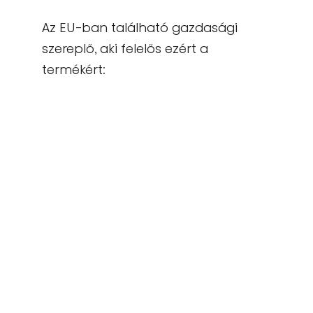
Az EU-ban található gazdasági
szereplő, aki felelős ezért a
termékért:
Gorenje gospodinjski aparati, d.o.o.
Partizanska cesta 12, 3320 Velenje, SI
info@gorenje.com
A termékért felelős gazdasági
szereplőt magán a terméken, annak
csomagolásán vagy a termékhez
mellékelt dokumentumon is
megtalálhatja.