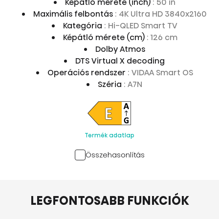
Képátló mérete (inch)
: 50 in
Maximális felbontás
: 4K Ultra HD 3840x2160
Kategória
: Hi-QLED Smart TV
Képátló mérete (cm)
: 126 cm
Dolby Atmos
DTS Virtual X decoding
Operációs rendszer
: VIDAA Smart OS
Széria
: A7N
Termék adatlap
Összehasonlítás
LEGFONTOSABB FUNKCIÓK